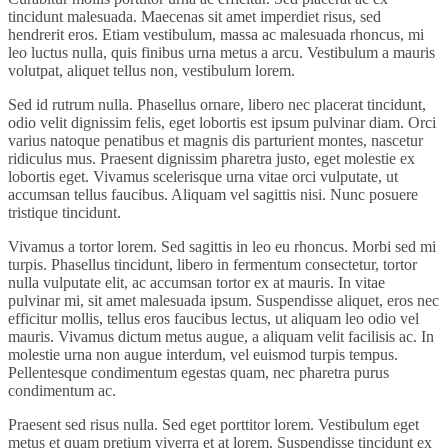
tincidunt malesuada. Maecenas sit amet imperdiet risus, sed
hendrerit eros. Etiam vestibulum, massa ac malesuada rhoncus, mi
leo luctus nulla, quis finibus urna metus a arcu. Vestibulum a mauris
volutpat, aliquet tellus non, vestibulum lorem.
Sed id rutrum nulla. Phasellus ornare, libero nec placerat tincidunt,
odio velit dignissim felis, eget lobortis est ipsum pulvinar diam. Orci
varius natoque penatibus et magnis dis parturient montes, nascetur
ridiculus mus. Praesent dignissim pharetra justo, eget molestie ex
lobortis eget. Vivamus scelerisque urna vitae orci vulputate, ut
accumsan tellus faucibus. Aliquam vel sagittis nisi. Nunc posuere
tristique tincidunt.
Vivamus a tortor lorem. Sed sagittis in leo eu rhoncus. Morbi sed mi
turpis. Phasellus tincidunt, libero in fermentum consectetur, tortor
nulla vulputate elit, ac accumsan tortor ex at mauris. In vitae
pulvinar mi, sit amet malesuada ipsum. Suspendisse aliquet, eros nec
efficitur mollis, tellus eros faucibus lectus, ut aliquam leo odio vel
mauris. Vivamus dictum metus augue, a aliquam velit facilisis ac. In
molestie urna non augue interdum, vel euismod turpis tempus.
Pellentesque condimentum egestas quam, nec pharetra purus
condimentum ac.
Praesent sed risus nulla. Sed eget porttitor lorem. Vestibulum eget
metus et quam pretium viverra et at lorem. Suspendisse tincidunt ex