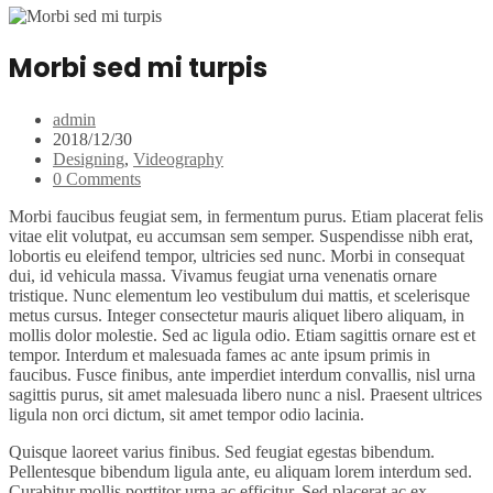
Morbi sed mi turpis
admin
2018/12/30
Designing
,
Videography
0 Comments
Morbi faucibus feugiat sem, in fermentum purus. Etiam placerat felis
vitae elit volutpat, eu accumsan sem semper. Suspendisse nibh erat,
lobortis eu eleifend tempor, ultricies sed nunc. Morbi in consequat
dui, id vehicula massa. Vivamus feugiat urna venenatis ornare
tristique. Nunc elementum leo vestibulum dui mattis, et scelerisque
metus cursus. Integer consectetur mauris aliquet libero aliquam, in
mollis dolor molestie. Sed ac ligula odio. Etiam sagittis ornare est et
tempor. Interdum et malesuada fames ac ante ipsum primis in
faucibus. Fusce finibus, ante imperdiet interdum convallis, nisl urna
sagittis purus, sit amet malesuada libero nunc a nisl. Praesent ultrices
ligula non orci dictum, sit amet tempor odio lacinia.
Quisque laoreet varius finibus. Sed feugiat egestas bibendum.
Pellentesque bibendum ligula ante, eu aliquam lorem interdum sed.
Curabitur mollis porttitor urna ac efficitur. Sed placerat ac ex