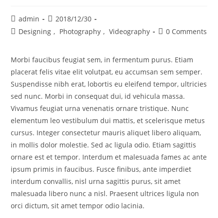
admin
2018/12/30
Designing
,
Photography
,
Videography
0 Comments
Morbi faucibus feugiat sem, in fermentum purus. Etiam
placerat felis vitae elit volutpat, eu accumsan sem semper.
Suspendisse nibh erat, lobortis eu eleifend tempor, ultricies
sed nunc. Morbi in consequat dui, id vehicula massa.
Vivamus feugiat urna venenatis ornare tristique. Nunc
elementum leo vestibulum dui mattis, et scelerisque metus
cursus. Integer consectetur mauris aliquet libero aliquam,
in mollis dolor molestie. Sed ac ligula odio. Etiam sagittis
ornare est et tempor. Interdum et malesuada fames ac ante
ipsum primis in faucibus. Fusce finibus, ante imperdiet
interdum convallis, nisl urna sagittis purus, sit amet
malesuada libero nunc a nisl. Praesent ultrices ligula non
orci dictum, sit amet tempor odio lacinia.