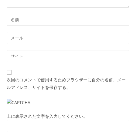
Enter
your
name
Enter
or
your
username
email
Enter
to
address
your
comment
to
website
comment
URL
次回のコメントで使用するためブラウザーに自分の名前、メー
(optional)
ルアドレス、サイトを保存する。
上に表示された文字を入力してください。