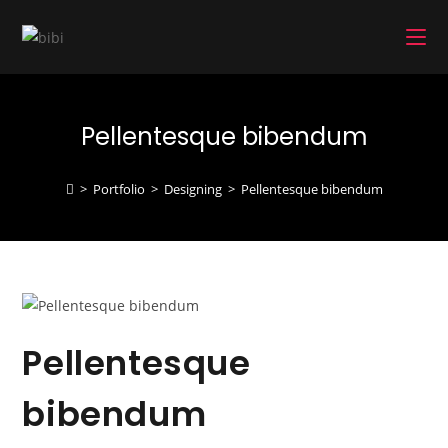
コ
ン
テ
ン
ツ
Pellentesque bibendum
へ
ス
キ
>
Portfolio
>
Designing
>
Pellentesque bibendum
ッ
プ
Pellentesque
bibendum