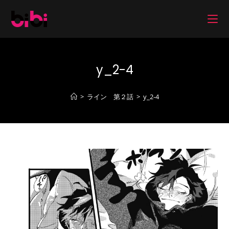
コ
ン
テ
ン
ツ
y_2-4
へ
ス
キ
>
ライン 第２話
>
y_2-4
ッ
プ