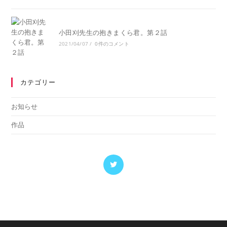
小田刈先生の抱きまくら君。第２話
2021/04/07
/
0件のコメント
カテゴリー
お知らせ
作品
新
し
い
タ
ブ
で