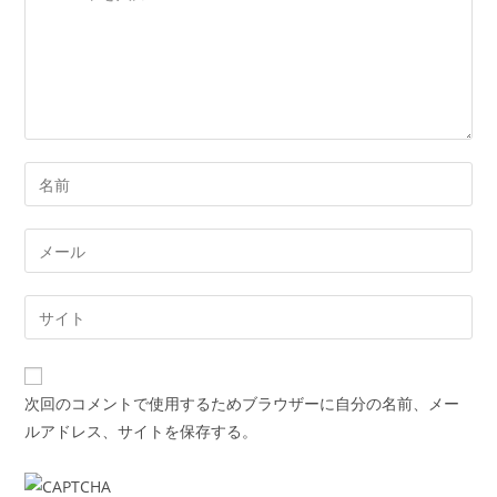
メ
ン
ト
Enter
your
name
Enter
or
your
username
email
Enter
to
address
your
comment
to
website
comment
URL
次回のコメントで使用するためブラウザーに自分の名前、メー
(optional)
ルアドレス、サイトを保存する。