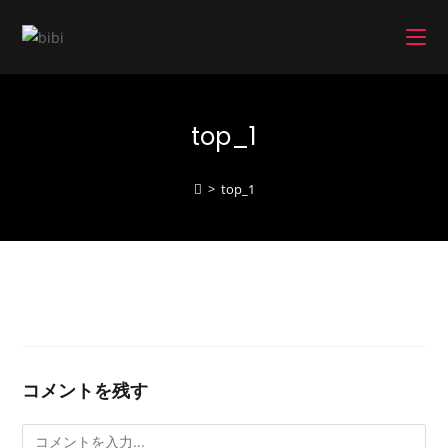
コ
ン
テ
ン
ツ
top_1
へ
ス
キ
>
top_1
ッ
プ
コメントを残す
コ