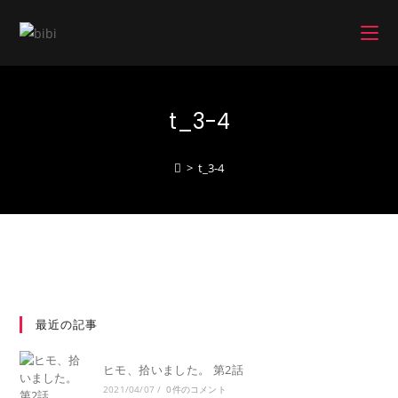
コ
ン
テ
ン
ツ
t_3-4
へ
ス
キ
>
t_3-4
ッ
プ
最近の記事
ヒモ、拾いました。 第2話
2021/04/07
/
0件のコメント