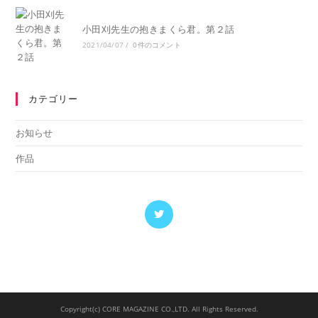
小田刈先生の抱きまくら君。第２話
2021/04/07
/
0件のコメント
カテゴリー
お知らせ
作品
新
し
い
タ
ブ
で
Copyright(c) CORE MAGAZINE CO.,LTD. All Rights Reserved.
開