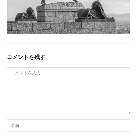
コメントを残す
コ
メ
ン
ト
Enter
your