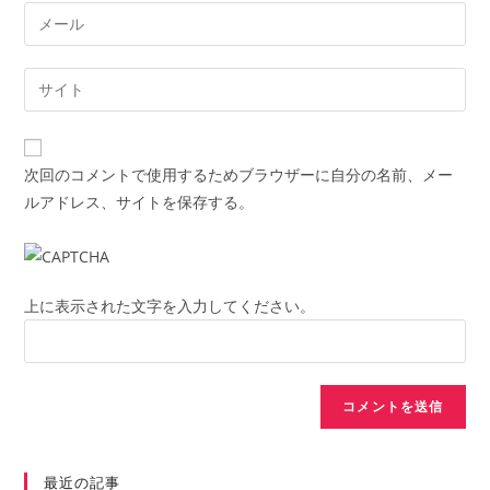
name
Enter
or
your
username
email
Enter
to
address
your
comment
to
website
comment
URL
次回のコメントで使用するためブラウザーに自分の名前、メー
(optional)
ルアドレス、サイトを保存する。
上に表示された文字を入力してください。
最近の記事