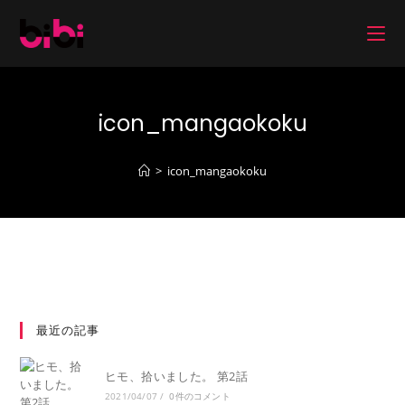
コ
ン
テ
ン
ツ
icon_mangaokoku
へ
ス
キ
>
icon_mangaokoku
ッ
プ
最近の記事
ヒモ、拾いました。 第2話
2021/04/07
/
0件のコメント