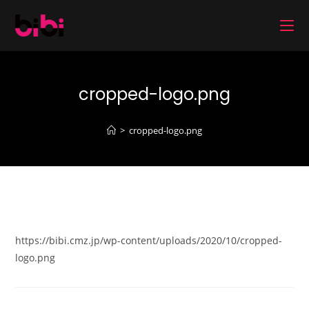
コ
ン
テ
ン
ツ
cropped-logo.png
へ
ス
キ
>
cropped-logo.png
ッ
プ
https://bibi.cmz.jp/wp-content/uploads/2020/10/cropped-
logo.png