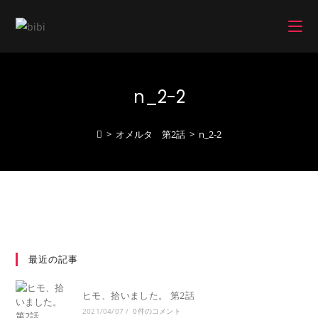
コ
ン
テ
ン
ツ
n_2-2
へ
ス
キ
>
オメルタ 第2話
>
n_2-2
ッ
プ
最近の記事
ヒモ、拾いました。 第2話
2021/04/07
/
0件のコメント