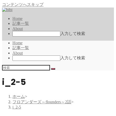
コンテンツへスキップ
Home
記事一覧
About
入力して検索
Home
記事一覧
About
入力して検索
i_2-5
ホーム
>
フロアンダーズ～flounders～2話
>
i_2-5