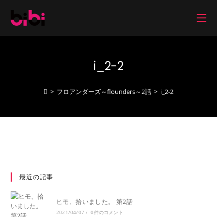
コ
ン
テ
ン
ツ
i_2-2
へ
ス
キ
>
フロアンダーズ～flounders～2話
>
i_2-2
ッ
プ
最近の記事
ヒモ、拾いました。 第2話
2021/04/07
/
0件のコメント