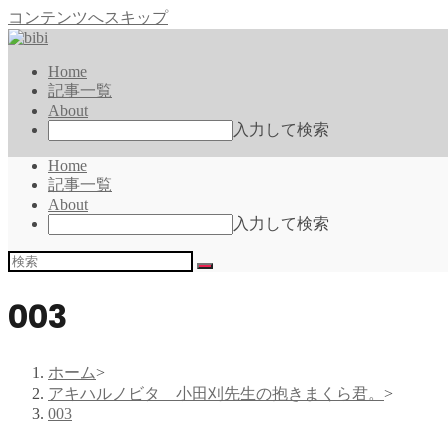
コンテンツへスキップ
Home
記事一覧
About
入力して検索
Home
記事一覧
About
入力して検索
003
ホーム
>
アキハルノビタ 小田刈先生の抱きまくら君。
>
003