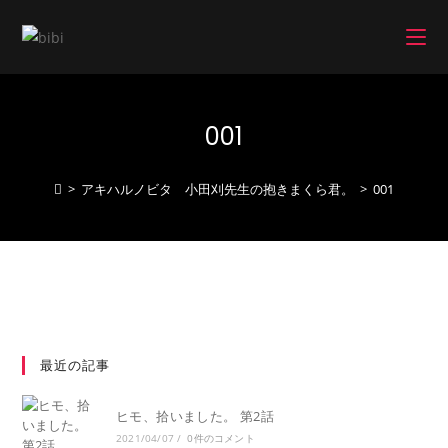
コ
ン
テ
ン
ツ
001
へ
ス
キ
>
アキハルノビタ 小田刈先生の抱きまくら君。
>
001
ッ
プ
最近の記事
ヒモ、拾いました。 第2話
2021/04/07
/
0件のコメント