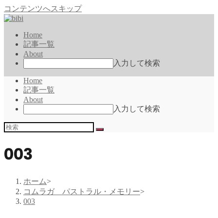
コンテンツへスキップ
Home
記事一覧
About
入力して検索
Home
記事一覧
About
入力して検索
003
ホーム
>
コムラガ パストラル・メモリー
>
003