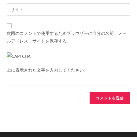
username
email
Enter
to
address
your
comment
to
website
comment
URL
次回のコメントで使用するためブラウザーに自分の名前、メー
(optional)
ルアドレス、サイトを保存する。
上に表示された文字を入力してください。