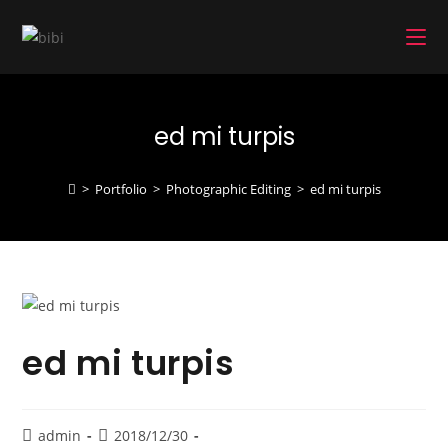
コ
ン
テ
ン
ツ
ed mi turpis
へ
ス
キ
>
Portfolio
>
Photographic Editing
>
ed mi turpis
ッ
プ
ed mi turpis
admin
2018/12/30