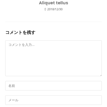
Aliquet tellus
2018/12/30
コメントを残す
コ
メ
ン
ト
Enter
your
name
Enter
or
your