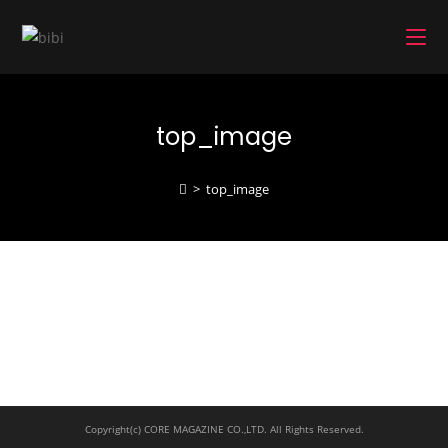
コ
ン
テ
ン
ツ
top_image
へ
ス
キ
>
top_image
ッ
プ
Copyright(c) CORE MAGAZINE CO.,LTD. All Rights Reserved.