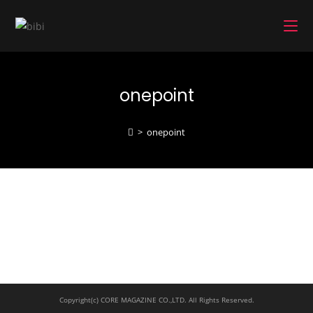
コ
ン
テ
ン
ツ
onepoint
へ
ス
キ
>
onepoint
ッ
プ
Copyright(c) CORE MAGAZINE CO.,LTD. All Rights Reserved.