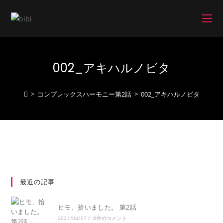
コ
ン
テ
ン
ツ
002_アキハルノビタ
へ
ス
キ
>
コンプレックスハーモニー第2話
>
002_アキハルノビタ
ッ
プ
最近の記事
ヒモ、拾いました。 第2話
2021/04/07
/
0件のコメント