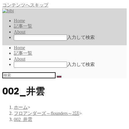
コンテンツへスキップ
Home
記事一覧
About
入力して検索
Home
記事一覧
About
入力して検索
002_井雲
ホーム
>
フロアンダーズ～flounders～2話
>
002_井雲