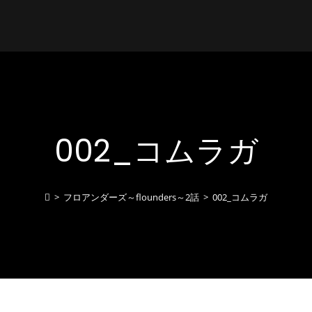
002_コムラガ
>
フロアンダーズ～flounders～2話
>
002_コムラガ